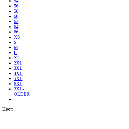
54
56
58
60
62
64
66
XS
S
M
L
XL
2XL
3XL
4XL
5XL
6XL
3XL-
OLDER
-
Цвет: