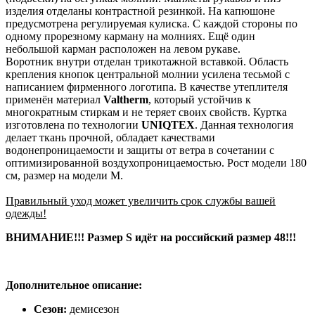
изделия отделаны контрастной резинкой. На капюшоне
предусмотрена регулируемая кулиска. С каждой стороны по
одному прорезному карману на молниях. Ещё один
небольшой карман расположен на левом рукаве.
Воротник внутри отделан трикотажной вставкой. Область
крепления кнопок центральной молнии усилена тесьмой с
написанием фирменного логотипа. В качестве утеплителя
применён материал
Valtherm
, который устойчив к
многократным стиркам и не теряет своих свойств. Куртка
изготовлена по технологии
UNIQTEХ
. Данная технология
делает ткань прочной, обладает качествами
водонепроницаемости и защиты от ветра в сочетании с
оптимизированной воздухопроницаемостью. Рост модели 180
см, размер на модели М.
Правильный уход может увеличить срок службы вашей
одежды!
ВНИМАНИЕ!!! Размер S идёт на российский размер 48!!!
Дополнительное описание:
Сезон:
демисезон