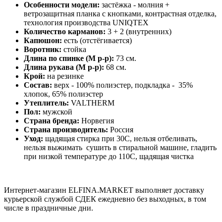
Особенности модели:
застёжка - молния +
ветрозащитная планка с кнопками, контрастная отделка,
технология производства UNIQTEX
Количество карманов:
3 + 2 (внутренних)
Капюшон:
есть (отстёгивается)
Воротник:
стойка
Длина по спинке (M р-р):
73 см.
Длина рукава (М р-р):
68 см.
Крой:
на резинке
Состав:
верх - 100% полиэстер, подкладка - 35%
хлопок, 65% полиэстер
Утеплитель:
VALTHERM
Пол:
мужской
Страна бренда:
Норвегия
Страна производитель:
Россия
Уход:
щадящая стирка при 30С, нельзя отбеливать,
нельзя выжимать сушить в стиральной машине, гладить
при низкой температуре до 110С, щадящая чистка
Интернет-магазин ELFINA.MARKET выполняет доставку
курьерской службой СДЕК ежедневно без выходных, в том
числе в праздничные дни.