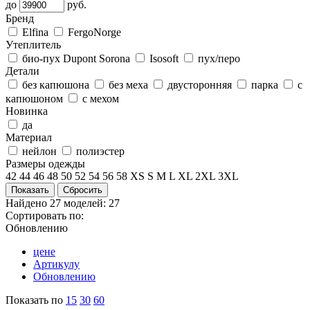
до
руб.
Бренд
Elfina
FergoNorge
Утеплитель
био-пух Dupont Sorona
Isosoft
пух/перо
Детали
без капюшона
без меха
двусторонняя
парка
с
капюшоном
с мехом
Новинка
да
Материал
нейлон
полиэстер
Размеры одежды
42
44
46
48
50
52
54
56
58
XS
S
M
L
XL
2XL
3XL
Найдено
27
моделей: 27
Сортировать по:
Обновлению
цене
Артикулу
Обновлению
Показать по
15
30
60