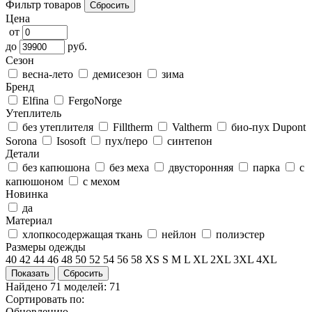
Фильтр товаров
Цена
от
до
руб.
Сезон
весна-лето
демисезон
зима
Бренд
Elfina
FergoNorge
Утеплитель
без утеплителя
Filltherm
Valtherm
био-пух Dupont
Sorona
Isosoft
пух/перо
синтепон
Детали
без капюшона
без меха
двусторонняя
парка
с
капюшоном
с мехом
Новинка
да
Материал
хлопкосодержащая ткань
нейлон
полиэстер
Размеры одежды
40
42
44
46
48
50
52
54
56
58
XS
S
M
L
XL
2XL
3XL
4XL
Найдено
71
моделей: 71
Сортировать по:
Обновлению