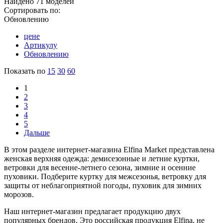
Найдено 71 моделей
Сортировать по:
Обновлению
цене
Артикулу
Обновлению
Показать по
15
30
60
1
2
3
4
5
Дальше
В этом разделе интернет-магазина Elfina Market представлена
женская верхняя одежда: демисезонные и летние куртки,
ветровки для весенне-летнего сезона, зимние и осенние
пуховики. Подберите куртку для межсезонья, ветровку для
защиты от неблагоприятной погоды, пуховик для зимних
морозов.
Наш интернет-магазин предлагает продукцию двух
популярных брендов. Это российская продукция Elfina, не